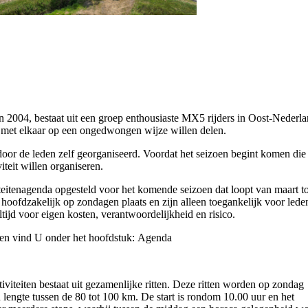
 2004, bestaat uit een groep enthousiaste MX5 rijders in Oost-Nederl
 met elkaar op een ongedwongen wijze willen delen.
or de leden zelf georganiseerd. Voordat het seizoen begint komen die
viteit willen organiseren.
teitenagenda opgesteld voor het komende seizoen dat loopt van maart to
 hoofdzakelijk op zondagen plaats en zijn alleen toegankelijk voor lede
tijd voor eigen kosten, verantwoordelijkheid en risico.
eiten vind U onder het hoofdstuk: Agenda
viteiten bestaat uit gezamenlijke ritten. Deze ritten worden op zondag
engte tussen de 80 tot 100 km. De start is rondom 10.00 uur en het