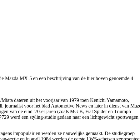
 de Mazda MX-5 en een beschrijving van de hier boven genoemde 4
Miata dateren uit het voorjaar van 1979 toen Kenichi Yamamoto,
l, journalist voor het blad Automotive News en later in dienst van Maz
agen van de eind '70-er jaren (zoals MG B, Fiat Spider en Triumph
P729 werd een styling-studie gedaan naar een lichtgewicht sportwagen
twagens impopulair en werden ze nauwelijks gemaakt. De studiegroep
apan-sectie en in april 1984 werden de eerste LWS-schetsen gepresentee