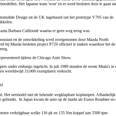
eimodellen. Het Japanse team 'won' en er werd besloten door te gaan m
utomobile Design uit de UK ingehuurd om het prototype V705 van de
ikkelen.
Santa Barbara Californië waarna er geen weg terug was.
thousiast en de ontwikkeling werd overgenomen door Mazda North
 bij Mazda besloten project P729 officieel te maken waardoor het de
kreeg.
resenteerd tijdens de Chicago Auto Show.
rs onder embargo ingelicht. In juli 1989 stonden de eerste Miata's in 
den wereldwijd 33.000 exemplaren verkocht.
a)
ld. Het oermodel met de bekende wegklapbare koplampen. Afhankelijk
n gebruikt. In Japan kwam de auto op de markt als Eunos Roadster en 
er motor verkrijgbaar welke 116 pk en 135 Nm koppel aan 5500 tpm